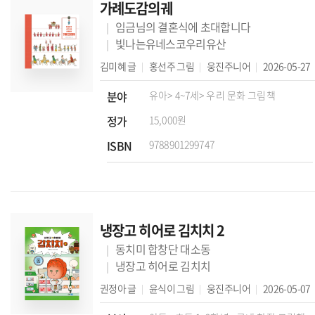
가례도감의궤
임금님의 결혼식에 초대합니다
빛나는유네스코우리유산
김미혜
글
홍선주
그림
웅진주니어
2026-05-27
분야
유아
> 4~7세
> 우리 문화 그림책
정가
15,000원
ISBN
9788901299747
냉장고 히어로 김치치 2
동치미 합창단 대소동
냉장고 히어로 김치치
권정아
글
윤식이
그림
웅진주니어
2026-05-07