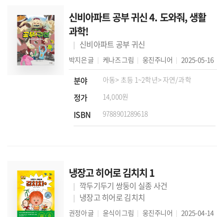
신비아파트 공부 귀신 4. 도와줘, 생활
과학!
신비아파트 공부 귀신
박지은
글
케나즈
그림
웅진주니어
2025-05-16
분야
아동
> 초등 1~2학년
> 자연/과학
정가
14,000원
ISBN
9788901289618
냉장고 히어로 김치치 1
깍두기두기 쌍둥이 실종 사건
냉장고 히어로 김치치
권정아
글
윤식이
그림
웅진주니어
2025-04-14