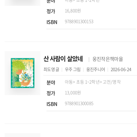
분야
정가
16,800원
ISBN
9788901300153
산 사람이 살았네
웅진작은책마을
최도영
글
우주
그림
웅진주니어
2026-06-24
분야
아동
> 초등 1~2학년
> 고전/명작
정가
13,000원
ISBN
9788901300085