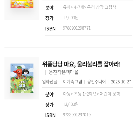
분야
유아
> 4~7세
> 우리 창작 그림책
정가
17,000원
ISBN
9788901298771
위풍당당 마요, 울리불리를 잡아라!
웅진작은책마을
임화선
글
이예숙
그림
웅진주니어
2025-10-27
분야
아동
> 초등 1~2학년
> 어린이 문학
정가
13,000원
ISBN
9788901297019