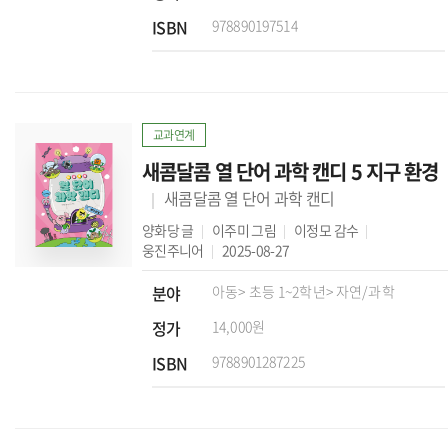
ISBN
978890197514
교과연계
새콤달콤 열 단어 과학 캔디 5 지구 환경
새콤달콤 열 단어 과학 캔디
양화당
글
이주미
그림
이정모
감수
웅진주니어
2025-08-27
분야
아동
> 초등 1~2학년
> 자연/과학
정가
14,000원
ISBN
9788901287225