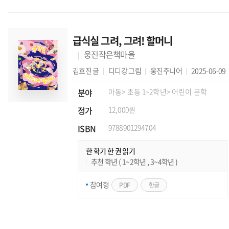
급식실 그려, 그려! 할머니
웅진작은책마을
김효진
글
디디강
그림
웅진주니어
2025-06-09
분야
아동
> 초등 1~2학년
> 어린이 문학
정가
12,000원
ISBN
9788901294704
한 학기 한 권 읽기
추천 학년 ( 1~2학년 , 3~4학년 )
참여형
PDF
한글