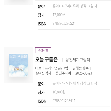
분야
유아
> 4~7세
> 우리 창작 그림책
정가
17,000원
ISBN
9788901296524
수상작품
오늘 구름은
웅진세계그림책
데보라 프리드먼
글/그림
김해동
감수
김여진
역자
웅진주니어
2025-06-23
분야
유아
> 4~7세
> 세계 창작 그림책
정가
16,800원
ISBN
9788901295411