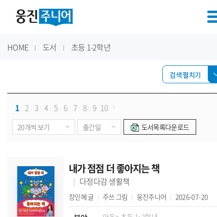
HOME
도서
초등 1-2학년
검색 펼치기
1
2
3
4
5
6
7
8
9
10
도서목록다운로드
내가 점점 더 좋아지는 책
다정다감 생활책
장인혜
글
주쓰
그림
웅진주니어
2026-07-20
아동
> 초등 1~2학년