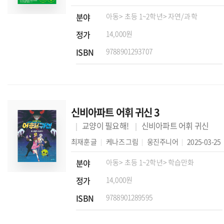
분야
아동
> 초등 1~2학년
> 자연/과학
정가
14,000원
ISBN
9788901293707
신비아파트 어휘 귀신 3
교양이 필요해!
신비아파트 어휘 귀신
최재훈
글
케나즈
그림
웅진주니어
2025-03-25
분야
아동
> 초등 1~2학년
> 학습만화
정가
14,000원
ISBN
9788901289595