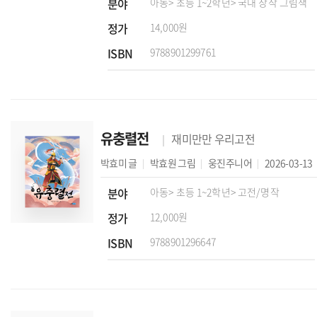
분야
아동
> 초등 1~2학년
> 국내 창작 그림책
정가
14,000원
ISBN
9788901299761
유충렬전
재미만만 우리고전
박효미
글
박효원
그림
웅진주니어
2026-03-13
분야
아동
> 초등 1~2학년
> 고전/명작
정가
12,000원
ISBN
9788901296647