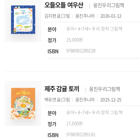
오들오들 여우산
웅진우리그림책
김지현
글/그림
웅진주니어
2026-01-12
분야
유아
> 4~7세
> 우리 창작 그림책
정가
15,000원
ISBN
9788901299228
제주 감귤 토끼
웅진우리그림책
백유연
글/그림
웅진주니어
2025-12-25
분야
유아
> 4~7세
> 우리 창작 그림책
정가
17,000원
ISBN
9788901299181