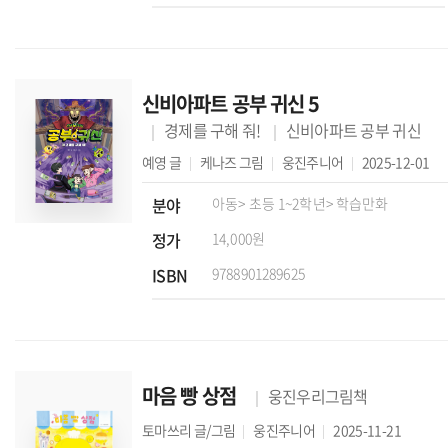
신비아파트 공부 귀신 5
경제를 구해 줘!
신비아파트 공부 귀신
예영
글
케나즈
그림
웅진주니어
2025-12-01
분야
아동
> 초등 1~2학년
> 학습만화
정가
14,000원
ISBN
9788901289625
마음 빵 상점
웅진우리그림책
토마쓰리
글/그림
웅진주니어
2025-11-21