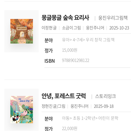
몽글몽글 숲속 요리사
웅진우리그림책
이정현
글
소금이
그림
웅진주니어
2025-10-23
분야
유아
> 4~7세
> 우리 창작 그림책
정가
15,000원
ISBN
9788901298122
안녕, 포레스트 굿럭
스토리잉크
정현진
글/그림
웅진주니어
2025-09-18
분야
아동
> 초등 1~2학년
> 어린이 문학
정가
22,000원