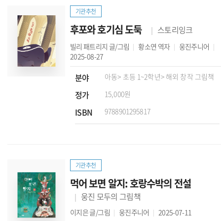
기관추천
후포와 호기심 도둑
스토리잉크
빌리 패트리지
글/그림
황소연
역자
웅진주니어
2025-08-27
분야
아동
> 초등 1~2학년
> 해외 창작 그림책
정가
15,000원
ISBN
9788901295817
기관추천
먹어 보면 알지: 호랑수박의 전설
웅진 모두의 그림책
이지은
글/그림
웅진주니어
2025-07-11