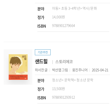
분야
아동
> 초등 3~4학년
> 역사/문화
정가
14,000원
ISBN
9788901279664
기관추천
샌드힐
스토리에코
하서찬
글
박선엽
그림
웅진주니어
2025-04-21
분야
청소년
> 문학책
> 청소년 문학
정가
13,500원
ISBN
9788901293912