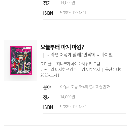
정가
14,000원
ISBN
9788901294841
오늘부터 마계 마왕?
너라면 어떻게 할래? 만약에 서바이벌
G.B.
글
하나코가네이 마사유키
그림
마쓰우라 마사히로
감수
김지영
역자
웅진주니어
2025-11-11
분야
아동
> 초등 3~4학년
> 학습만화
정가
14,000원
ISBN
9788901294834