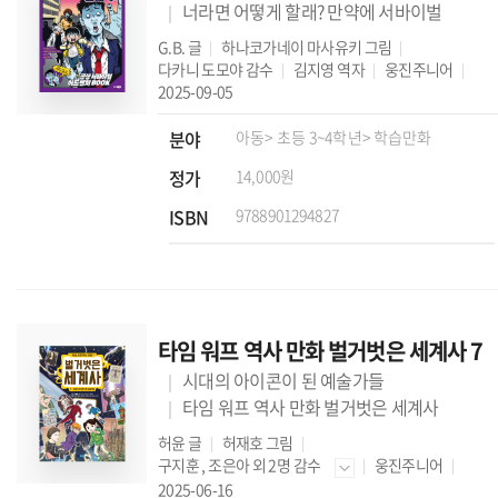
너라면 어떻게 할래? 만약에 서바이벌
G.B.
글
하나코가네이 마사유키
그림
다카니 도모야
감수
김지영
역자
웅진주니어
2025-09-05
분야
아동
> 초등 3~4학년
> 학습만화
정가
14,000원
ISBN
9788901294827
타임 워프 역사 만화 벌거벗은 세계사 7
시대의 아이콘이 된 예술가들
타임 워프 역사 만화 벌거벗은 세계사
허윤
글
허재호
그림
구지훈
,
조은아
외 2명 감수
웅진주니어
2025-06-16