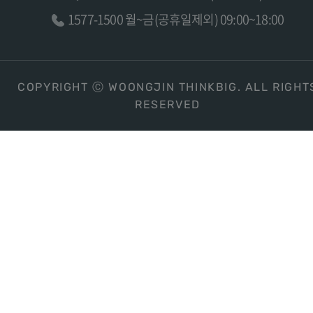
1577-1500 월~금(공휴일제외) 09:00~18:00
COPYRIGHT Ⓒ WOONGJIN THINKBIG. ALL RIGHT
RESERVED