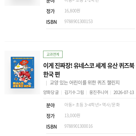
분야
정가
16,800원
ISBN
9788901300153
교과연계
이게 진짜장! 유네스코 세계 유산 퀴즈북
한국 편
교양 있는 어린이를 위한 퀴즈 챌린지
양화당
글
김기수
그림
웅진주니어
2026-07-13
분야
아동
> 초등 3~4학년
> 역사/문화
정가
13,000원
ISBN
9788901300016