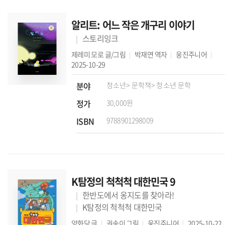
알리트: 어느 작은 개구리 이야기
스토리잉크
제레미 모로
글/그림
박재연
역자
웅진주니어
2025-10-29
분야
청소년
> 문학책
> 청소년 문학
정가
30,000원
ISBN
9788901298009
K탐정의 척척척 대한민국 9
한반도에서 옹지도를 찾아라!
K탐정의 척척척 대한민국
양화당
글
권송이
그림
웅진주니어
2025-10-22