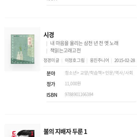
시경
내 마음을 울리는 삼천 년 전 옛 노래
책읽는고래고전
정경미
글
이정호
그림
웅진주니어
2015-02-28
분야
청소년
> 교양/학습책
> 인문/역사/사회
정가
11,000원
ISBN
9788901166384
불의 지배자 두룬 1