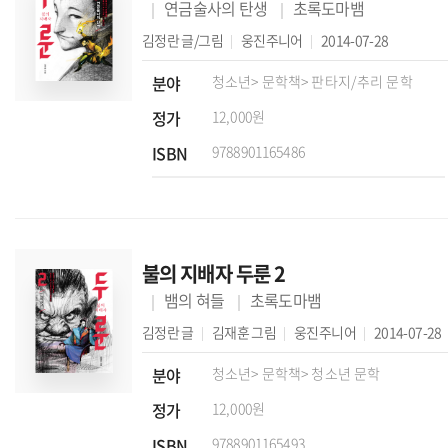
연금술사의 탄생
초록도마뱀
김정란
글/그림
웅진주니어
2014-07-28
분야
청소년
> 문학책
> 판타지/추리 문학
정가
12,000원
ISBN
9788901165486
불의 지배자 두룬 2
뱀의 혀들
초록도마뱀
김정란
글
김재훈
그림
웅진주니어
2014-07-28
분야
청소년
> 문학책
> 청소년 문학
정가
12,000원
ISBN
9788901165493