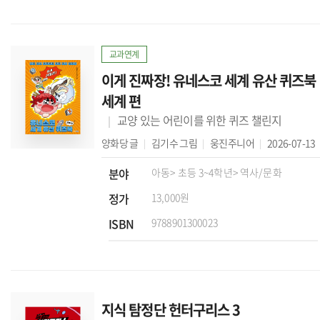
교과연계
이게 진짜장! 유네스코 세계 유산 퀴즈북
세계 편
교양 있는 어린이를 위한 퀴즈 챌린지
양화당
글
김기수
그림
웅진주니어
2026-07-13
분야
아동
> 초등 3~4학년
> 역사/문화
정가
13,000원
ISBN
9788901300023
지식 탐정단 헌터구리스 3