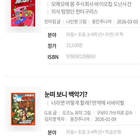
모메모메 몸 주식회사 바이오칩 도난사건
지식 탐정단 헌터구리스
민아림
글
나인완
그림
웅진주니어
2026-03-03
분야
아동
> 초등 3~4학년
> 자연/과학
정가
13,500원
ISBN
9788901298863
눈떠 보니 백악기?
너라면 어떻게 할래? 만약에 서바이벌
G.B.
글
오즈노 유미
그림
구보타 가쓰히로
감수
김지영
역자
웅진주니어
2026-01-09
분야
아동
> 초등 3~4학년
> 학습만화