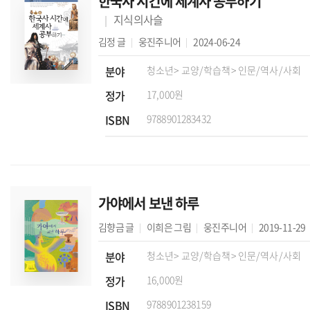
한국사 시간에 세계사 공부하기
지식의사슬
김정
글
웅진주니어
2024-06-24
분야
청소년
> 교양/학습책
> 인문/역사/사회
정가
17,000원
ISBN
9788901283432
가야에서 보낸 하루
김향금
글
이희은
그림
웅진주니어
2019-11-29
분야
청소년
> 교양/학습책
> 인문/역사/사회
정가
16,000원
ISBN
9788901238159