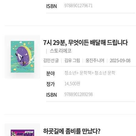
ISBN
9788901279671
7시 29분, 무엇이든 배달해 드립니다
스토리에코
김민선
글
김유
그림
웅진주니어
2025-09-08
분야
청소년
> 문학책
> 청소년 문학
정가
14,500원
ISBN
9788901289298
하굣길에 좀비를 만났다?