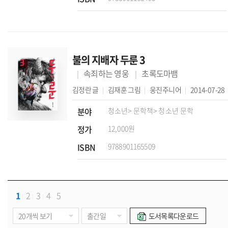
불의 지배자 두룬 3
속죄하는 영웅
초록도마뱀
김정란
글
김재훈
그림
웅진주니어
2014-07-28
분야
청소년
> 문학책
> 청소년 문학
정가
12,000원
ISBN
9788901165509
1
2
3
4
5
도서목록다운로드