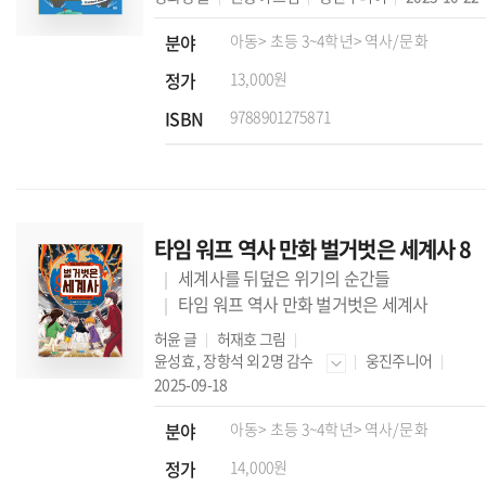
분야
아동
> 초등 3~4학년
> 역사/문화
정가
13,000원
ISBN
9788901275871
타임 워프 역사 만화 벌거벗은 세계사 8
세계사를 뒤덮은 위기의 순간들
타임 워프 역사 만화 벌거벗은 세계사
허윤
글
허재호
그림
윤성효
,
장항석
외 2명 감수
웅진주니어
2025-09-18
분야
아동
> 초등 3~4학년
> 역사/문화
정가
14,000원