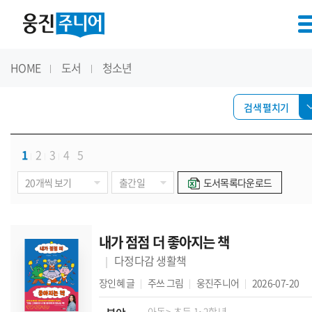
HOME
도서
청소년
검색 펼치기
1
2
3
4
5
도서목록다운로드
내가 점점 더 좋아지는 책
다정다감 생활책
장인혜
글
주쓰
그림
웅진주니어
2026-07-20
아동
> 초등 1~2학년