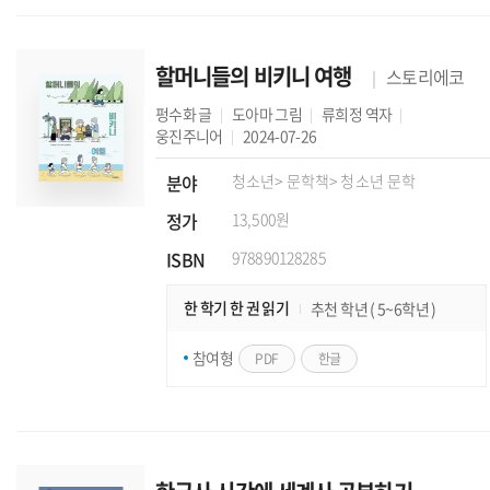
할머니들의 비키니 여행
스토리에코
펑수화
글
도아마
그림
류희정
역자
웅진주니어
2024-07-26
분야
청소년
> 문학책
> 청소년 문학
정가
13,500원
ISBN
978890128285
한 학기 한 권 읽기
추천 학년 ( 5~6학년 )
참여형
PDF
한글