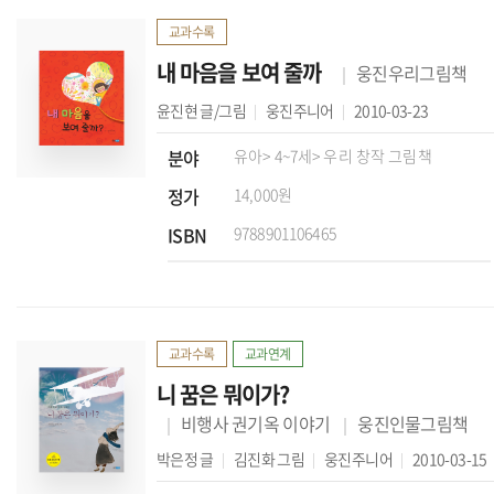
교과수록
내 마음을 보여 줄까
웅진우리그림책
윤진현
글/그림
웅진주니어
2010-03-23
분야
유아
> 4~7세
> 우리 창작 그림책
정가
14,000원
ISBN
9788901106465
교과수록
교과연계
니 꿈은 뭐이가?
비행사 권기옥 이야기
웅진인물그림책
박은정
글
김진화
그림
웅진주니어
2010-03-15