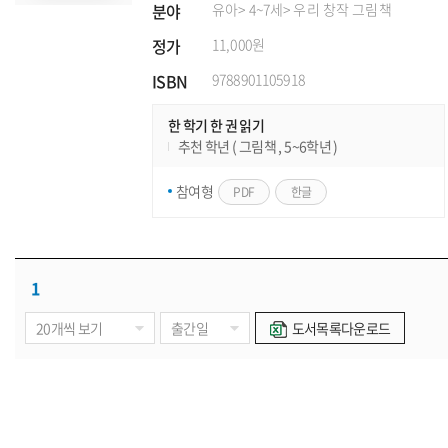
분야
유아
> 4~7세
> 우리 창작 그림책
정가
11,000원
ISBN
9788901105918
한 학기 한 권 읽기
추천 학년 ( 그림책 , 5~6학년 )
참여형
PDF
한글
1
도서목록다운로드