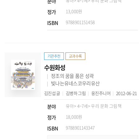
분야
유아
> 4~7세
> 우리 문화 그림책
정가
13,000원
ISBN
9788901151458
기관추천
교과수록
수원화성
정조의 꿈을 품은 성곽
빛나는유네스코우리유산
김진섭
글
김병하
그림
웅진주니어
2012-06-21
분야
유아
> 4~7세
> 우리 문화 그림책
정가
18,000원
ISBN
9788901143347