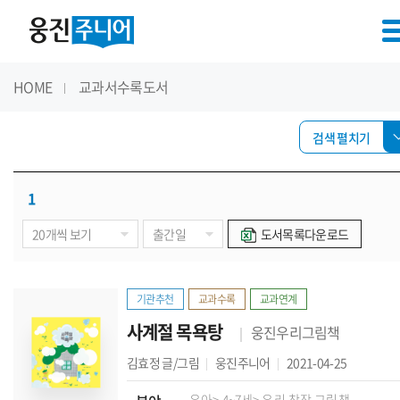
HOME
교과서수록도서
검색 펼치기
1
도서목록다운로드
기관추천
교과수록
교과연계
사계절 목욕탕
웅진우리그림책
김효정
글/그림
웅진주니어
2021-04-25
유아
> 4~7세
> 우리 창작 그림책