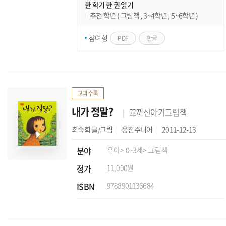
한 학기 한 권 읽기
추천 학년 ( 그림책 , 3~4학년 , 5~6학년 )
참여형
PDF
한글
교과수록
내가 정말?
꼬까신아기그림책
최숙희
글/그림
웅진주니어
2011-12-13
분야
유아
> 0~3세
> 그림책
정가
11,000원
ISBN
9788901136684