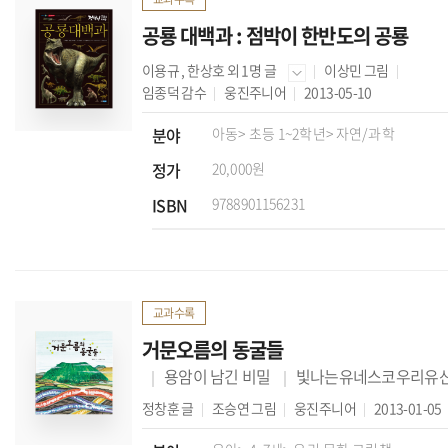
공룡 대백과 : 점박이 한반도의 공룡
이용규
,
한상호
외 1명 글
이상민
그림
임종덕
감수
웅진주니어
2013-05-10
분야
아동
> 초등 1~2학년
> 자연/과학
정가
20,000원
ISBN
9788901156231
교과수록
거문오름의 동굴들
용암이 남긴 비밀
빛나는유네스코우리유
정창훈
글
조승연
그림
웅진주니어
2013-01-05