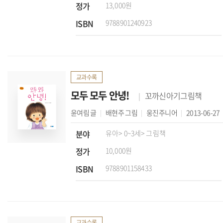
정가
13,000원
ISBN
9788901240923
교과수록
모두 모두 안녕!
꼬까신아기그림책
윤여림
글
배현주
그림
웅진주니어
2013-06-27
분야
유아
> 0~3세
> 그림책
정가
10,000원
ISBN
9788901158433
교과수록