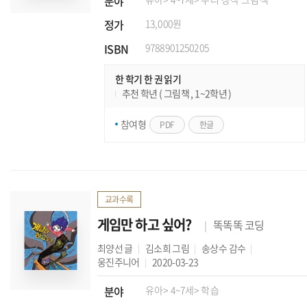
분야
정가
13,000원
ISBN
9788901250205
한 학기 한 권 읽기
추천 학년 ( 그림책 , 1~2학년 )
참여형
PDF
한글
교과수록
게임만 하고 싶어?
똑똑똑 코딩
최양선
글
김소희
그림
송상수
감수
웅진주니어
2020-03-23
분야
유아
> 4~7세
> 학습