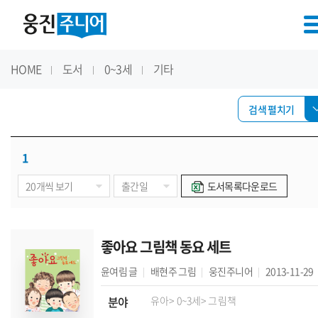
HOME
도서
0~3세
기타
검색 펼치기
1
도서목록다운로드
좋아요 그림책 동요 세트
윤여림
글
배현주
그림
웅진주니어
2013-11-29
분야
유아
> 0~3세
> 그림책