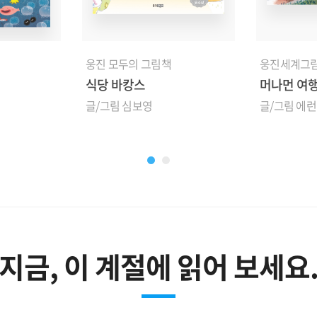
웅진 모두의 그림책
웅진세계그
식당 바캉스
머나먼 여
글/그림 심보영
글/그림 에런
지금, 이 계절에 읽어 보세요