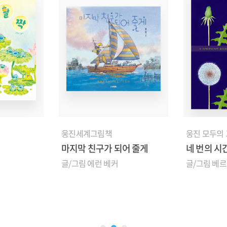
웅진세계그림책
웅진 모두의
마지막 친구가 되어 줄게
네 번의 시
글/그림 에런 베커
글/그림 베