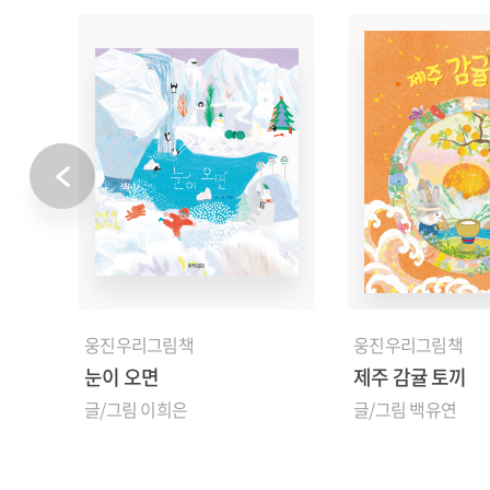
웅진우리그림책
웅진우리그림책
눈이 오면
제주 감귤 토끼
글/그림 이희은
글/그림 백유연