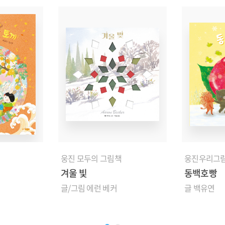
웅진 모두의 그림책
웅진우리그
겨울 빛
동백호빵
글/그림 에런 베커
글 백유연