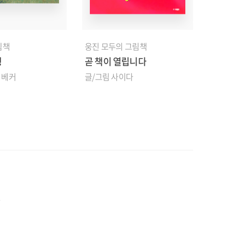
림책
웅진 모두의 그림책
웅진
행
곧 책이 열립니다
구름
 베커
글/그림 사이다
글 김
.