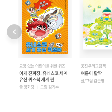
교양 있는 어린이를 위한 퀴즈 챌린지
교양 있는 어린이를 위한 퀴즈 챌린지
웅진우리그림책
세계
이게 진짜장! 유네스코 세계
여름이 활짝
유산 퀴즈북 세계 편
글/그림 김근영
글 양화당
그림 김기수