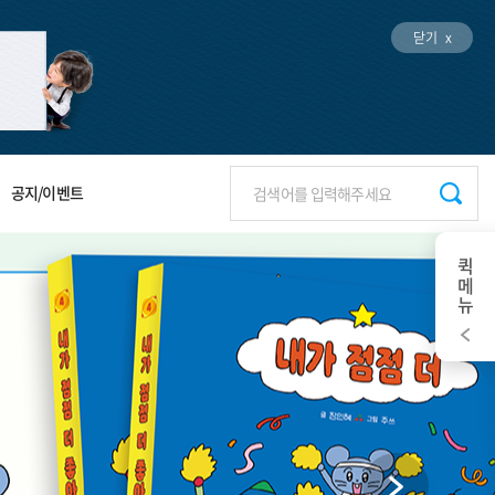
닫기 x
공지/이벤트
퀵메뉴