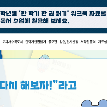
교과서수록도서
한학기한권읽기
공모전
강연/전시신청
저작권 문의
자료실