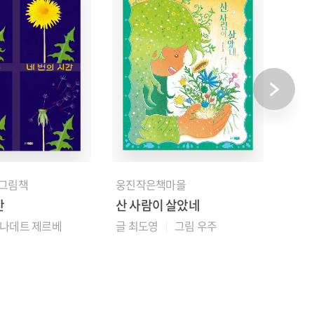
 그림책
웅진작은책마을
웅진
간
산 사람이 살았네
도깨
르나데트 제르베
글 최도영
그림 우주
글 