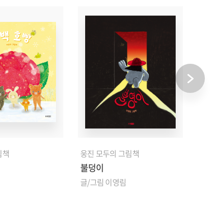
림책
웅진 모두의 그림책
웅진
불덩이
산모
글/그림 이영림
글/그