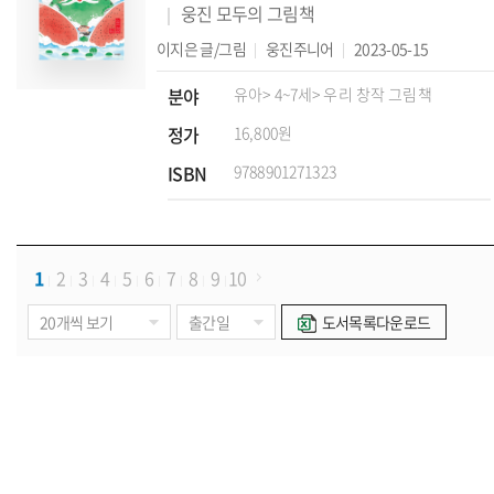
웅진 모두의 그림책
이지은
글/그림
웅진주니어
2023-05-15
분야
유아
> 4~7세
> 우리 창작 그림책
정가
16,800원
ISBN
9788901271323
1
2
3
4
5
6
7
8
9
10
도서목록다운로드