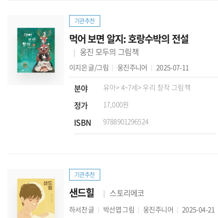
기관추천
먹어 보면 알지: 호랑수박의 전설
웅진 모두의 그림책
이지은
글/그림
웅진주니어
2025-07-11
분야
유아
> 4~7세
> 우리 창작 그림책
정가
17,000원
ISBN
9788901296524
기관추천
샌드힐
스토리에코
하서찬
글
박선엽
그림
웅진주니어
2025-04-21