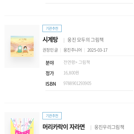
기관추천
시계탕
웅진 모두의 그림책
권정민
글
웅진주니어
2025-03-17
분야
전연령
> 그림책
정가
16,800원
ISBN
9788901293905
기관추천
머리카락이 자라면
웅진우리그림책