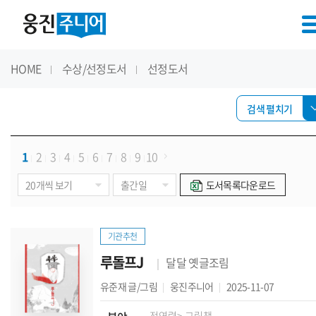
HOME
수상/선정도서
선정도서
검색 펼치기
1
2
3
4
5
6
7
8
9
10
도서목록다운로드
기관추천
루돌프J
달달 옛글조림
유준재
글/그림
웅진주니어
2025-11-07
전연령
> 그림책