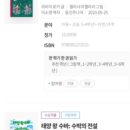
리비아 로키
글
엘리사 마첼라리
그림
이소영
역자
웅진주니어
2023-05-25
분야
아동
> 초등 3~4학년
> 자연/과학
정가
15,000원
ISBN
9788901272023
한 학기 한 권 읽기
추천 학년 ( 그림책 , 1~2학년 , 3~4학년 , 5~6학
년 )
참여형
PDF
한글
수상작품
기관추천
태양 왕 수바: 수박의 전설