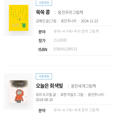
기관추천
쑥쑥 콩
웅진우리그림책
김혜진
글/그림
웅진주니어
2024-11-23
분야
유아
> 4~7세
> 우리 창작 그림책
정가
15,000원
ISBN
9788901289533
기관추천
오늘은 회색빛
웅진세계그림책
로라 도크릴
글
로렌 차일드
그림
웅진주니어
2024-08-20
분야
유아
> 4~7세
> 세계 창작 그림책