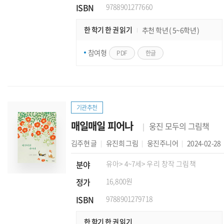
ISBN
9788901277660
한 학기 한 권 읽기
추천 학년 ( 5~6학년 )
참여형
PDF
한글
기관추천
매일매일 피어나
웅진 모두의 그림책
김주현
글
유진희
그림
웅진주니어
2024-02-28
분야
유아
> 4~7세
> 우리 창작 그림책
정가
16,800원
ISBN
9788901279718
한 학기 한 권 읽기