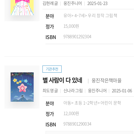
김현례
글
웅진주니어
2025-01-23
분야
유아
> 4~7세
> 우리 창작 그림책
정가
15,000원
ISBN
9788901292304
기관추천
별 사람이 다 있네
웅진작은책마을
최도영
글
신나라
그림
웅진주니어
2025-01-06
분야
아동
> 초등 1~2학년
> 어린이 문학
정가
12,000원
ISBN
9788901290034