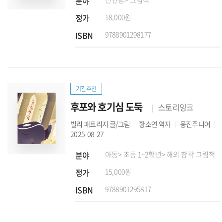
분야
정가
18,000원
ISBN
9788901298177
기관추천
후포와 호기심 도둑
스토리잉크
빌리 패트리지
글/그림
황소연
역자
웅진주니어
2025-08-27
분야
아동
> 초등 1~2학년
> 해외 창작 그림책
정가
15,000원
ISBN
9788901295817