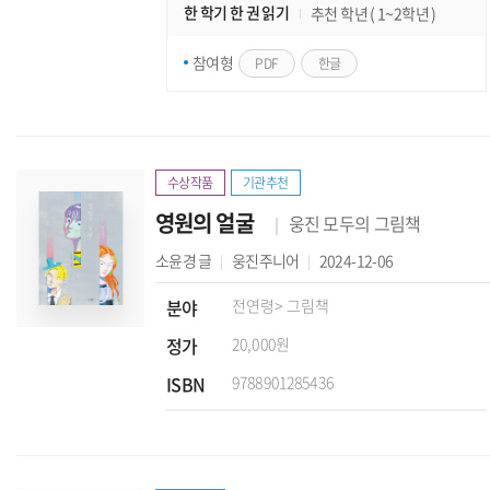
한 학기 한 권 읽기
추천 학년 ( 1~2학년 )
참여형
PDF
한글
수상작품
기관추천
영원의 얼굴
웅진 모두의 그림책
소윤경
글
웅진주니어
2024-12-06
분야
전연령
> 그림책
정가
20,000원
ISBN
9788901285436