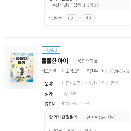
추천 학년 ( 그림책 , 1~2학년 )
참여형
PDF
한글
기관추천
돌돌한 아이
웅진책마을
최도영
글
이소영
그림
웅진주니어
2024-02-19
분야
아동
> 초등 3~4학년
> 어린이 문학
정가
12,000원
ISBN
9788901277134
한 학기 한 권 읽기
추천 학년 ( 5~6학년 )
참여형
PDF
한글