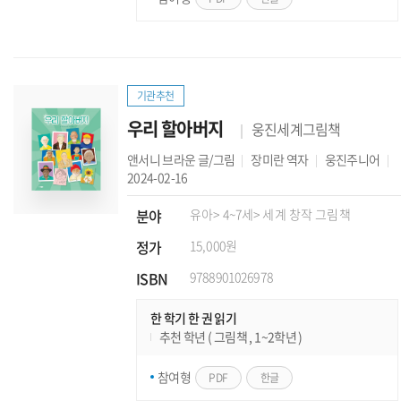
기관추천
우리 할아버지
웅진세계그림책
앤서니 브라운
글/그림
장미란
역자
웅진주니어
2024-02-16
분야
유아
> 4~7세
> 세계 창작 그림책
정가
15,000원
ISBN
9788901026978
한 학기 한 권 읽기
추천 학년 ( 그림책 , 1~2학년 )
참여형
PDF
한글