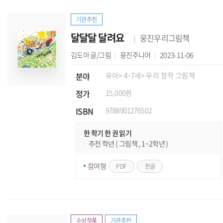
기관추천
달달달 달려요
웅진우리그림책
김도아
글/그림
웅진주니어
2023-11-06
분야
유아
> 4~7세
> 우리 창작 그림책
정가
15,000원
ISBN
9788901276502
한 학기 한 권 읽기
추천 학년 ( 그림책 , 1~2학년 )
참여형
PDF
한글
수상작품
기관추천