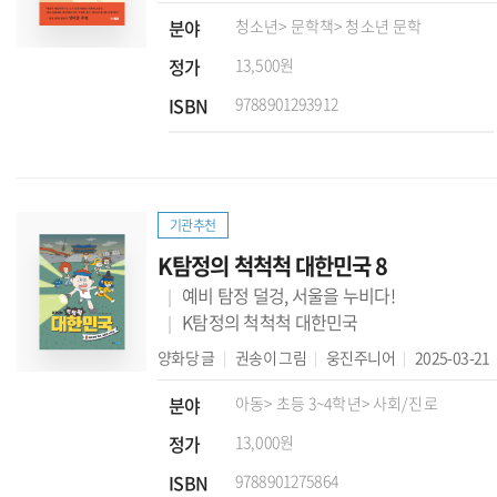
분야
청소년
> 문학책
> 청소년 문학
정가
13,500원
ISBN
9788901293912
기관추천
K탐정의 척척척 대한민국 8
예비 탐정 덜겅, 서울을 누비다!
K탐정의 척척척 대한민국
양화당
글
권송이
그림
웅진주니어
2025-03-21
분야
아동
> 초등 3~4학년
> 사회/진로
정가
13,000원
ISBN
9788901275864