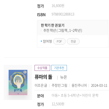
정가
16,800원
ISBN
9788901280813
한 학기 한 권 읽기
추천 학년 ( 그림책 , 1~2학년 )
참여형
PDF
한글
수상작품
기관추천
퓨마의 돌
뉴온
이조은
글
주정민
그림
웅진주니어
2024-03-11
분야
아동
> 초등 5~6학년
> 어린이 문학
정가
12,500원