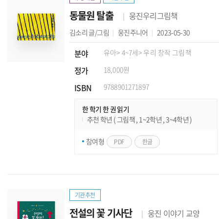
동물원 탈출
웅진우리그림책
김소리
글/그림
웅진주니어
2023-05-30
분야
유아
> 4~7세
> 우리 창작 그림책
정가
18,000원
ISBN
9788901271897
한 학기 한 권 읽기
추천 학년 ( 그림책 , 1~2학년 , 3~4학년 )
참여형
PDF
한글
기관추천
전설의 꽃 기사단
웅진 이야기 교양