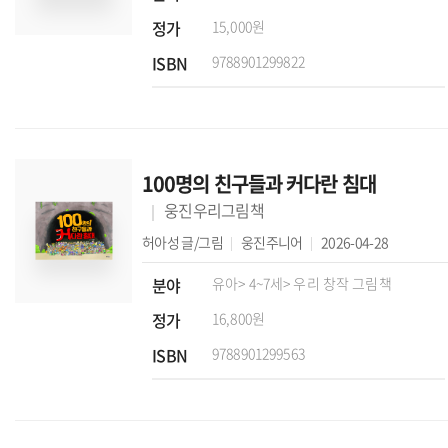
정가
15,000원
ISBN
9788901299822
100명의 친구들과 커다란 침대
웅진우리그림책
허아성
글/그림
웅진주니어
2026-04-28
분야
유아
> 4~7세
> 우리 창작 그림책
정가
16,800원
ISBN
9788901299563