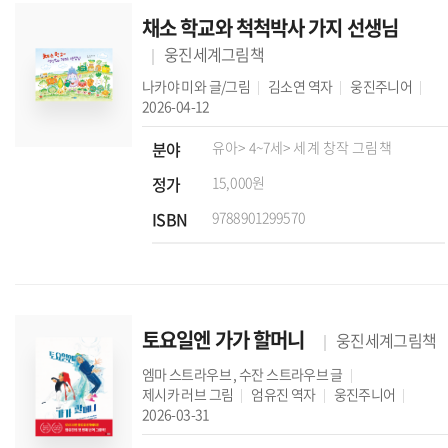
채소 학교와 척척박사 가지 선생님
웅진세계그림책
나카야 미와
글/그림
김소연
역자
웅진주니어
2026-04-12
분야
유아
> 4~7세
> 세계 창작 그림책
정가
15,000원
ISBN
9788901299570
토요일엔 가가 할머니
웅진세계그림책
엠마 스트라우브
,
수잔 스트라우브
글
제시카 러브
그림
엄유진
역자
웅진주니어
2026-03-31