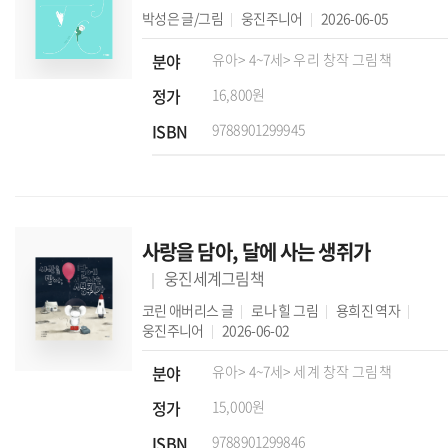
박성은
글/그림
웅진주니어
2026-06-05
분야
유아
> 4~7세
> 우리 창작 그림책
정가
16,800원
ISBN
9788901299945
사랑을 담아, 달에 사는 생쥐가
웅진세계그림책
코린 애버리스
글
로나 힐
그림
용희진
역자
웅진주니어
2026-06-02
분야
유아
> 4~7세
> 세계 창작 그림책
정가
15,000원
ISBN
9788901299846