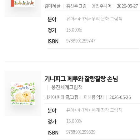
김미혜
글
홍선주
그림
웅진주니어
2026-05-27
분야
유아
> 4~7세
> 우리 문화 그림책
정가
15,000원
ISBN
9788901299747
기니피그 페루와 찰랑찰랑 손님
웅진세계그림책
나카야 미와
글/그림
이태용
역자
2026-05-26
분야
유아
> 4~7세
> 세계 창작 그림책
정가
15,000원
ISBN
9788901299839