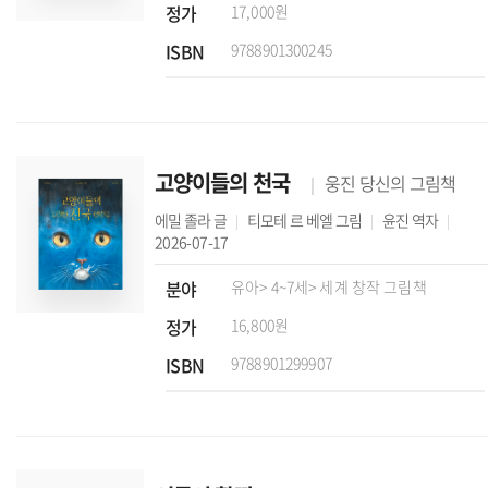
정가
17,000원
ISBN
9788901300245
고양이들의 천국
웅진 당신의 그림책
에밀 졸라
글
티모테 르 베엘
그림
윤진
역자
2026-07-17
분야
유아
> 4~7세
> 세계 창작 그림책
정가
16,800원
ISBN
9788901299907