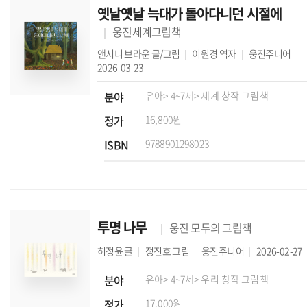
옛날옛날 늑대가 돌아다니던 시절에
웅진세계그림책
앤서니 브라운
글/그림
이원경
역자
웅진주니어
2026-03-23
분야
유아
> 4~7세
> 세계 창작 그림책
정가
16,800원
ISBN
9788901298023
투명 나무
웅진 모두의 그림책
허정윤
글
정진호
그림
웅진주니어
2026-02-27
분야
유아
> 4~7세
> 우리 창작 그림책
정가
17,000원