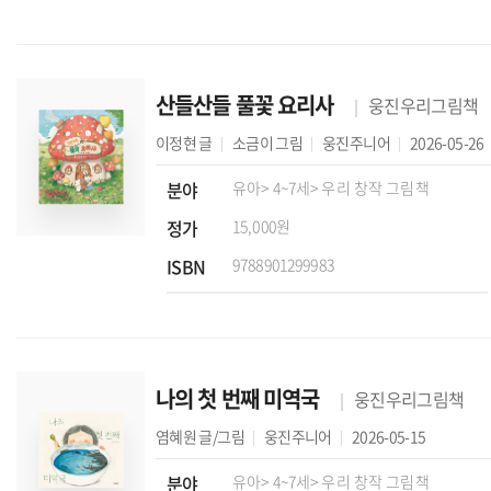
산들산들 풀꽃 요리사
웅진우리그림책
이정현
글
소금이
그림
웅진주니어
2026-05-26
분야
유아
> 4~7세
> 우리 창작 그림책
정가
15,000원
ISBN
9788901299983
나의 첫 번째 미역국
웅진우리그림책
염혜원
글/그림
웅진주니어
2026-05-15
분야
유아
> 4~7세
> 우리 창작 그림책