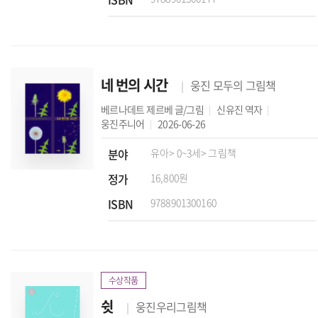
네 번의 시간
웅진 모두의 그림책
베르나데트 제르베
글/그림
신유진
역자
웅진주니어
2026-06-26
분야
유아
> 0~3세
> 그림책
정가
16,800원
ISBN
9788901300160
수상작품
쉿
웅진우리그림책