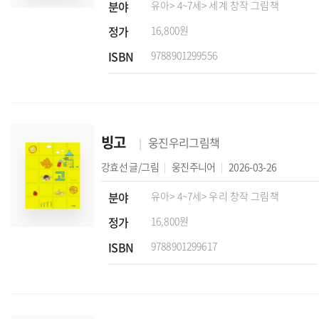
분야
유아
> 4~7세
> 세계 창작 그림책
정가
16,800원
ISBN
9788901299556
빙고
웅진우리그림책
강효선
글/그림
웅진주니어
2026-03-26
분야
유아
> 4~7세
> 우리 창작 그림책
정가
16,800원
ISBN
9788901299617