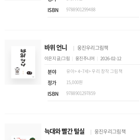
ISBN
9788901299488
바위 언니
웅진우리그림책
이은지
글/그림
웅진주니어
2026-02-12
분야
유아
> 4~7세
> 우리 창작 그림책
정가
15,000원
ISBN
9788901297859
늑대와 빨간 털실
웅진우리그림책