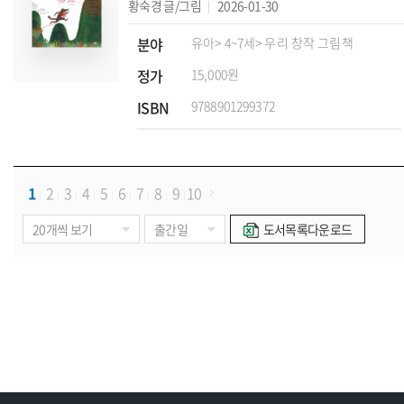
황숙경
글/그림
2026-01-30
분야
유아
> 4~7세
> 우리 창작 그림책
정가
15,000원
ISBN
9788901299372
1
2
3
4
5
6
7
8
9
10
도서목록다운로드