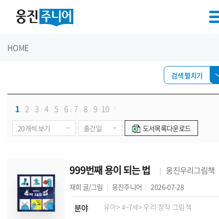
HOME
검색 펼치기
1
2
3
4
5
6
7
8
9
10
도서목록다운로드
999번째 용이 되는 법
웅진우리그림책
재희
글/그림
웅진주니어
2026-07-28
분야
유아
> 4~7세
> 우리 창작 그림책