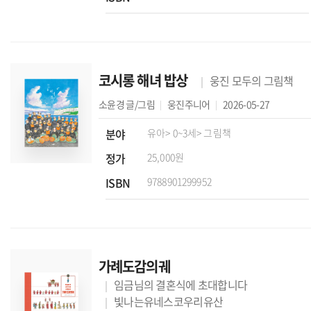
코시롱 해녀 밥상
웅진 모두의 그림책
소윤경
글/그림
웅진주니어
2026-05-27
분야
유아
> 0~3세
> 그림책
정가
25,000원
ISBN
9788901299952
가례도감의궤
임금님의 결혼식에 초대합니다
빛나는유네스코우리유산