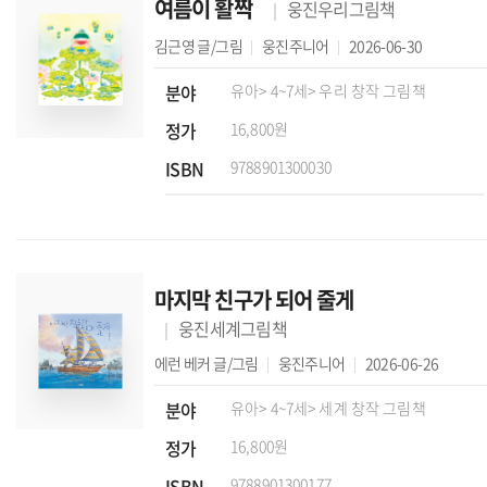
여름이 활짝
웅진우리그림책
김근영
글/그림
웅진주니어
2026-06-30
분야
유아
> 4~7세
> 우리 창작 그림책
정가
16,800원
ISBN
9788901300030
마지막 친구가 되어 줄게
웅진세계그림책
에런 베커
글/그림
웅진주니어
2026-06-26
분야
유아
> 4~7세
> 세계 창작 그림책
정가
16,800원
ISBN
9788901300177