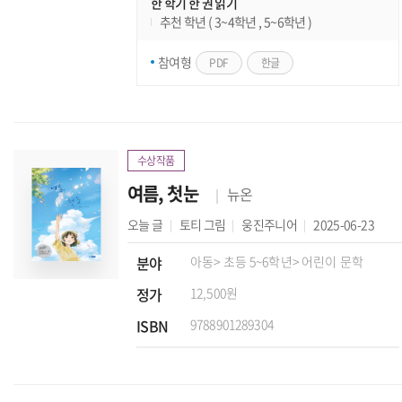
한 학기 한 권 읽기
추천 학년 ( 3~4학년 , 5~6학년 )
참여형
PDF
한글
수상작품
여름, 첫눈
뉴온
오늘
글
토티
그림
웅진주니어
2025-06-23
분야
아동
> 초등 5~6학년
> 어린이 문학
정가
12,500원
ISBN
9788901289304