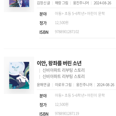
김정신
글
해랑
그림
웅진주니어
2024-08-26
분야
아동
> 초등 5~6학년
> 어린이 문학
정가
12,500원
ISBN
9788901287102
이안, 왕좌를 버린 소년
신비아파트 리부팅 스토리
신비아파트 리부팅 스토리
윤해연
글
이로우
그림
웅진주니어
2024-08-26
분야
아동
> 초등 5~6학년
> 어린이 문학
정가
12,500원
ISBN
9788901287119