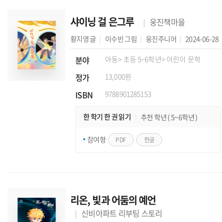
샤이닝 걸 은그루
웅진책마을
황지영
글
이수빈
그림
웅진주니어
2024-06-28
분야
아동
> 초등 5~6학년
> 어린이 문학
정가
13,000원
ISBN
9788901285153
한 학기 한 권 읽기
추천 학년 ( 5~6학년 )
참여형
PDF
한글
리온, 빛과 어둠의 예언
신비아파트 리부팅 스토리