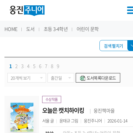
HOME
도서
초등 3-4학년
어린이 문학
검색 펼치기
1
2
3
4
5
6
7
8
9
도서목록다운로드
수상작품
오늘은 캣치하이킹
웅진책마을
서율
글
윤태규
그림
웅진주니어
2026-01-14
아동
> 초등 3~4학년
> 어린이 문학