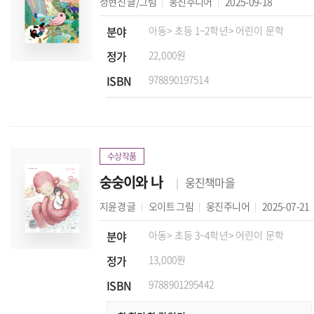
정현진
글/그림
웅진주니어
2025-09-18
분야
아동
> 초등 1~2학년
> 어린이 문학
정가
22,000원
ISBN
978890197514
수상작품
숭숭이와 나
웅진책마을
지윤경
글
오이트
그림
웅진주니어
2025-07-21
분야
아동
> 초등 3~4학년
> 어린이 문학
정가
13,000원
ISBN
9788901295442