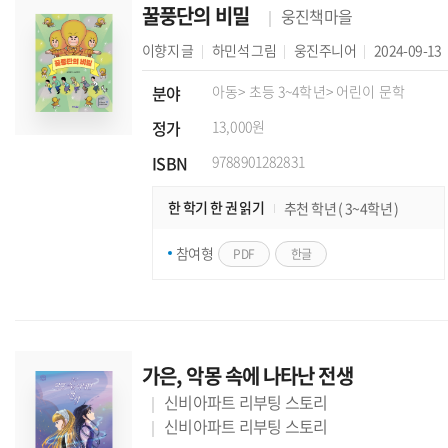
꿀풍단의 비밀
웅진책마을
이향지
글
하민석
그림
웅진주니어
2024-09-13
분야
아동
> 초등 3~4학년
> 어린이 문학
정가
13,000원
ISBN
9788901282831
한 학기 한 권 읽기
추천 학년 ( 3~4학년 )
참여형
PDF
한글
가은, 악몽 속에 나타난 전생
신비아파트 리부팅 스토리
신비아파트 리부팅 스토리