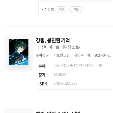
참여형
PDF
한글
강림, 봉인된 기억
신비아파트 리부팅 스토리
주미경
글
박효원
그림
웅진주니어
2024-04-26
분야
아동
> 초등 5~6학년
> 어린이 문학
정가
12,500원
ISBN
9788901280981