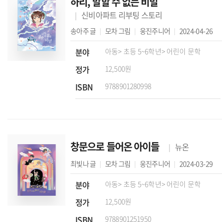
하리, 말할 수 없는 비밀
신비아파트 리부팅 스토리
송아주
글
모차
그림
웅진주니어
2024-04-26
분야
아동
> 초등 5~6학년
> 어린이 문학
정가
12,500원
ISBN
9788901280998
창문으로 들어온 아이들
뉴온
최빛나
글
모차
그림
웅진주니어
2024-03-29
분야
아동
> 초등 5~6학년
> 어린이 문학
정가
12,500원
ISBN
9788901251950