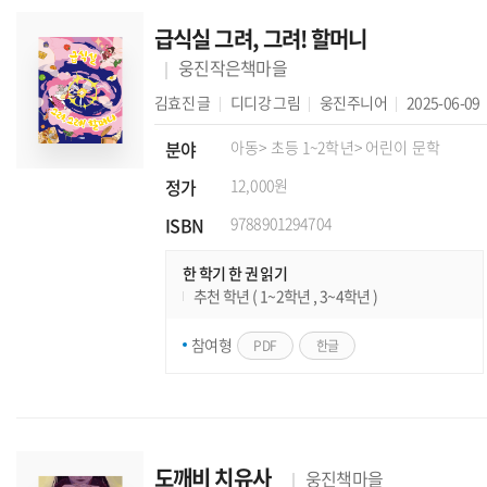
급식실 그려, 그려! 할머니
웅진작은책마을
김효진
글
디디강
그림
웅진주니어
2025-06-09
분야
아동
> 초등 1~2학년
> 어린이 문학
정가
12,000원
ISBN
9788901294704
한 학기 한 권 읽기
추천 학년 ( 1~2학년 , 3~4학년 )
참여형
PDF
한글
도깨비 치유사
웅진책마을