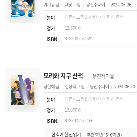
이기규
글
제딧
그림
웅진주니어
2024-06-26
분야
아동
> 초등 3~4학년
> 어린이 문학
정가
12,500원
ISBN
9788901284392
모리와 지구 산책
웅진책마을
정현혜
글
김상욱
그림
웅진주니어
2024-06-10
분야
아동
> 초등 5~6학년
> 어린이 문학
정가
13,000원
ISBN
9788901282466
한 학기 한 권 읽기
추천 학년 ( 5~6학년 )