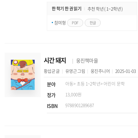
한 학기 한 권 읽기
추천 학년 ( 1~2학년 )
참여형
PDF
한글
시간 돼지
웅진책마을
황섭균
글
유영근
그림
웅진주니어
2025-01-03
분야
아동
> 초등 1~2학년
> 어린이 문학
정가
13,000원
ISBN
9788901289687