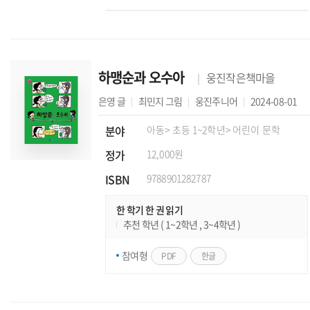
하맹순과 오수아
웅진작은책마을
은영
글
최민지
그림
웅진주니어
2024-08-01
분야
아동
> 초등 1~2학년
> 어린이 문학
정가
12,000원
ISBN
9788901282787
한 학기 한 권 읽기
추천 학년 ( 1~2학년 , 3~4학년 )
참여형
PDF
한글