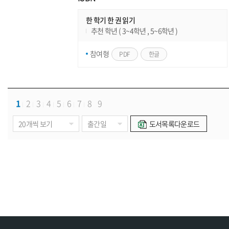
한 학기 한 권 읽기
추천 학년 ( 3~4학년 , 5~6학년 )
참여형
PDF
한글
1
2
3
4
5
6
7
8
9
도서목록다운로드