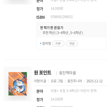
분야
정가
14,000원
ISBN
9788901299051
한 학기 한 권 읽기
추천 학년 ( 3~4학년 , 5~6학년 )
참여형
PDF
한글
원 포인트
웅진책마을
이현아
글
오묘
그림
웅진주니어
2025-12-12
분야
아동
> 초등 3~4학년
> 어린이 문학
정가
14,000원