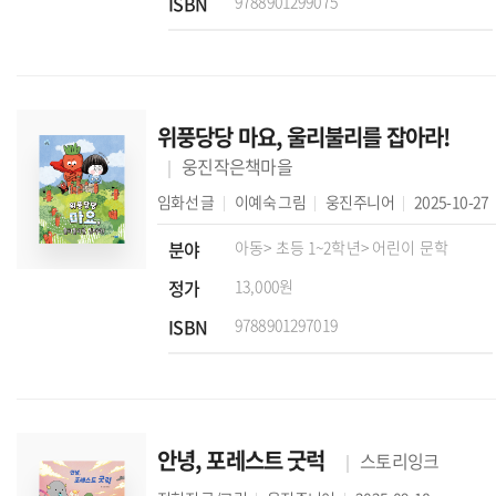
ISBN
9788901299075
위풍당당 마요, 울리불리를 잡아라!
웅진작은책마을
임화선
글
이예숙
그림
웅진주니어
2025-10-27
분야
아동
> 초등 1~2학년
> 어린이 문학
정가
13,000원
ISBN
9788901297019
안녕, 포레스트 굿럭
스토리잉크