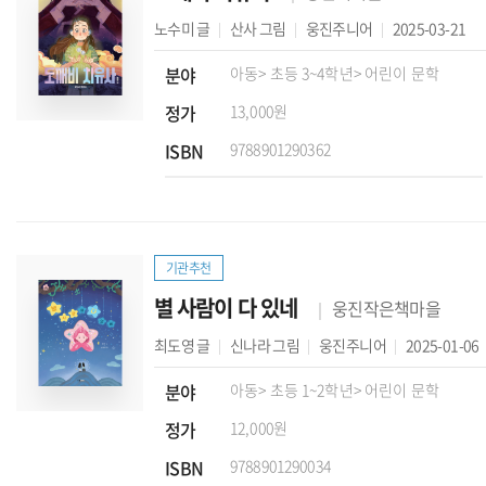
노수미
글
산사
그림
웅진주니어
2025-03-21
분야
아동
> 초등 3~4학년
> 어린이 문학
정가
13,000원
ISBN
9788901290362
기관추천
별 사람이 다 있네
웅진작은책마을
최도영
글
신나라
그림
웅진주니어
2025-01-06
분야
아동
> 초등 1~2학년
> 어린이 문학
정가
12,000원
ISBN
9788901290034