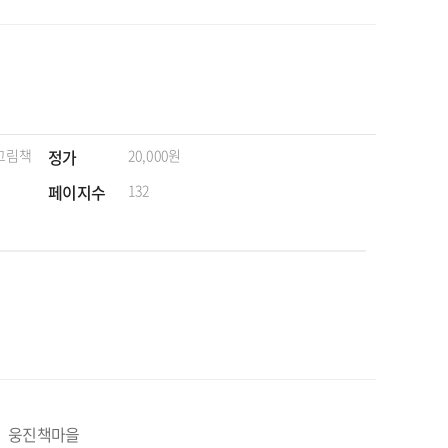
 그림책
정가
20,000원
페이지수
132
웅진책마을