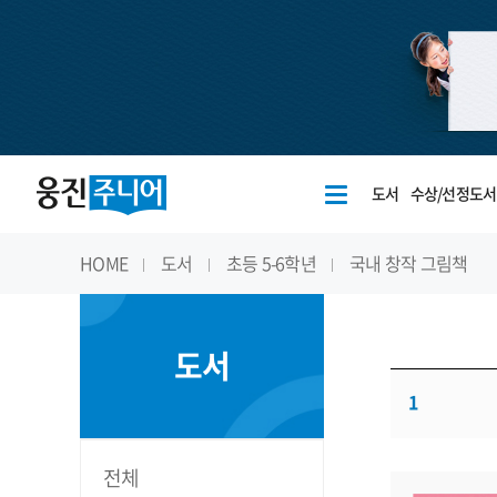
도서
수상/선정도서
HOME
도서
초등 5-6학년
국내 창작 그림책
도서
1
전체