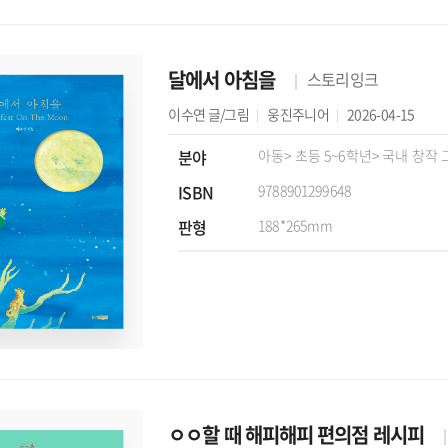
달에서 아침을
스토리잉크
이수연
글/그림
웅진주니어
2026-04-15
분야
아동
> 초등 5~6학년
> 국내 창작
ISBN
9788901299648
판형
188*265mm
ㅇㅇ할 때 해피해피 편의점 레시피