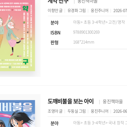
계약 친구
웅진책마을
이향안
글
유경화
그림
웅진주니어
2026-07
분야
아동
> 초등 3~4학년
> 고전/명작
ISBN
9788901300269
판형
168*214mm
도깨비불을 보는 아이
웅진책마을
조영아
글
두둥실
그림
웅진주니어
2026-06
분야
아동
> 초등 3~4학년
> 국내 창작