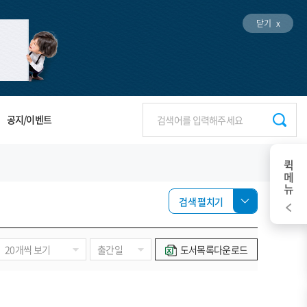
닫기 x
공지/이벤트
퀵메뉴
검색 펼치기
도서목록다운로드