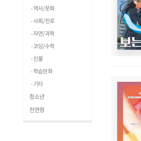
역사/문화
사회/진로
자연/과학
코딩/수학
인물
학습만화
기타
청소년
전연령