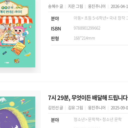
송혜수
글
지은
그림
웅진주니어
2026-04-
분야
아동
> 초등 5~6학년
> 국내 창작
ISBN
9788901299662
판형
168*214mm
7시 29분, 무엇이든 배달해 드립니다
김민선
글
김유
그림
웅진주니어
2025-09-
분야
청소년
> 문학책
> 청소년 문학