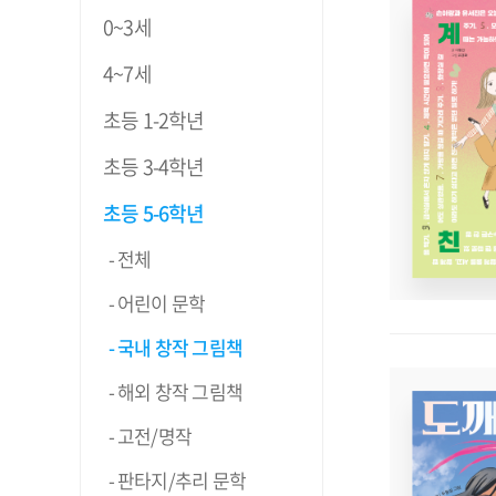
0~3세
4~7세
초등 1-2학년
초등 3-4학년
초등 5-6학년
전체
어린이 문학
국내 창작 그림책
해외 창작 그림책
고전/명작
판타지/추리 문학