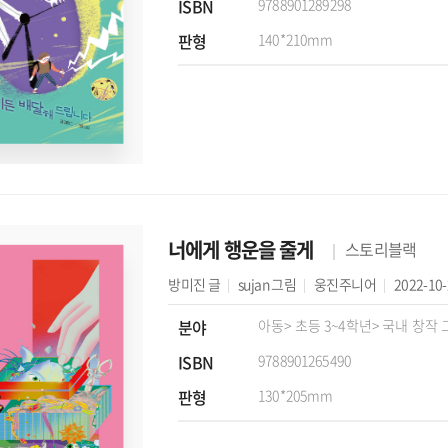
ISBN
9788901289298
판형
140*210mm
너에게 행운을 줄게
스토리블랙
방미진
글
sujan
그림
웅진주니어
2022-10
분야
아동
> 초등 3~4학년
> 국내 창작
ISBN
9788901265490
판형
130*205mm