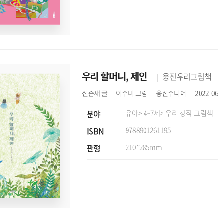
우리 할머니, 제인
웅진우리그림책
신순재
글
이주미
그림
웅진주니어
2022-06
분야
유아
> 4~7세
> 우리 창작 그림책
ISBN
9788901261195
판형
210*285mm