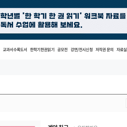
교과서수록도서
한학기한권읽기
공모전
강연/전시신청
저작권 문의
자료실