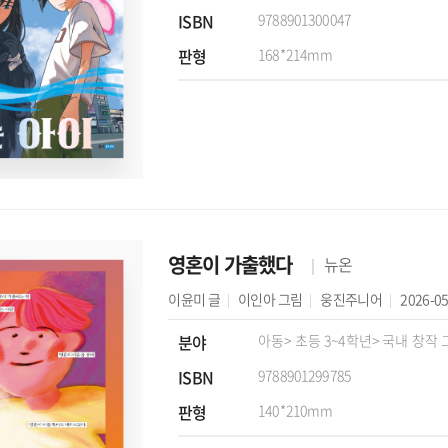
ISBN
9788901300047
판형
168*214mm
영혼이 가출했다
뉴온
이윤미
글
이인아
그림
웅진주니어
2026-05
분야
아동
> 초등 3~4학년
> 국내 창작
ISBN
9788901299785
판형
140*210mm