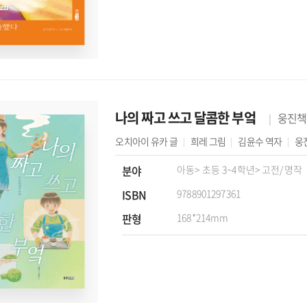
나의 짜고 쓰고 달콤한 부엌
웅진책
오치아이 유카
글
희레
그림
김윤수
역자
웅
분야
아동
> 초등 3~4학년
> 고전/명작
ISBN
9788901297361
판형
168*214mm