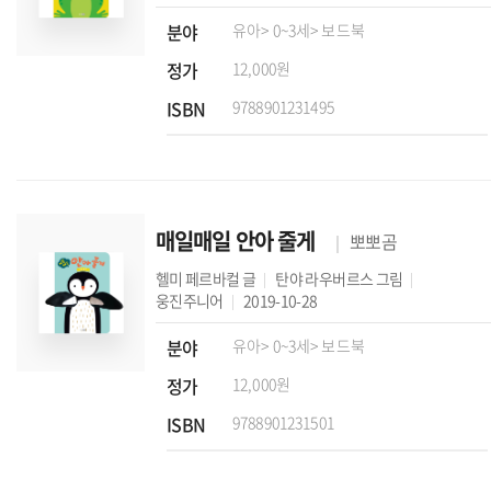
분야
유아
> 0~3세
> 보드북
정가
12,000원
ISBN
9788901231495
매일매일 안아 줄게
뽀뽀곰
헬미 페르바컬
글
탄야 라우버르스
그림
웅진주니어
2019-10-28
분야
유아
> 0~3세
> 보드북
정가
12,000원
ISBN
9788901231501