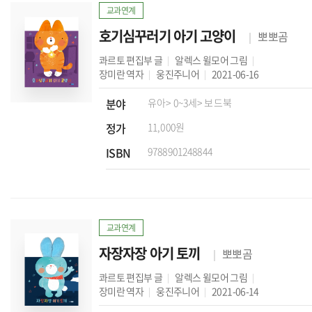
교과연계
호기심꾸러기 아기 고양이
뽀뽀곰
콰르토 편집부
글
알렉스 윌모어
그림
장미란
역자
웅진주니어
2021-06-16
분야
유아
> 0~3세
> 보드북
정가
11,000원
ISBN
9788901248844
교과연계
자장자장 아기 토끼
뽀뽀곰
콰르토 편집부
글
알렉스 윌모어
그림
장미란
역자
웅진주니어
2021-06-14