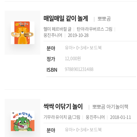
매일매일 같이 놀게
뽀뽀곰
헬미 페르바컬
글
탄야 라우버르스
그림
웅진주니어
2019-10-28
분야
유아
> 0~3세
> 보드북
정가
12,000원
ISBN
9788901231488
싹싹 이닦기 놀이
뽀뽀곰 아기놀이책
기무라 유이치
글/그림
웅진주니어
2018-01-11
분야
유아
> 0~3세
> 보드북