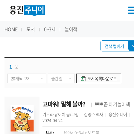
HOME
도서
0~3세
놀이책
검색 펼치기
1
2
도서목록다운로드
고마워! 말해 볼까?
뽀뽀곰 아기놀이책
기무라 유이치
글/그림
김영주
역자
웅진주니어
2024-04-24
분야
유아
> 0~3세
> 보드북