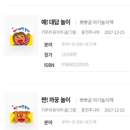
예! 대답 놀이
뽀뽀곰 아기놀이책
기무라 유이치
글/그림
웅진주니어
2017-12-15
분야
유아
> 0~3세
> 보드북
정가
13,000원
ISBN
9788901220505
짠! 까꿍 놀이
뽀뽀곰 아기놀이책
기무라 유이치
글/그림
웅진주니어
2017-12-15
분야
유아
> 0~3세
> 보드북