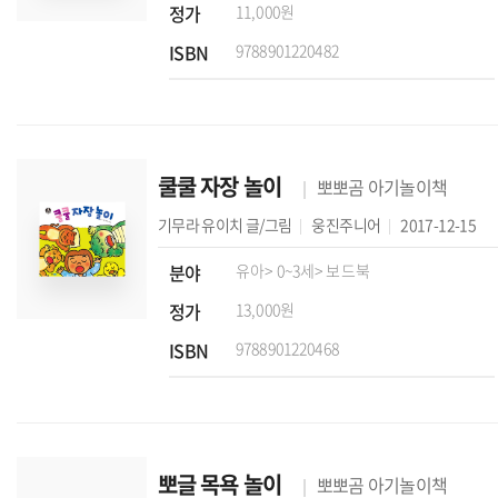
정가
11,000원
ISBN
9788901220482
쿨쿨 자장 놀이
뽀뽀곰 아기놀이책
기무라 유이치
글/그림
웅진주니어
2017-12-15
분야
유아
> 0~3세
> 보드북
정가
13,000원
ISBN
9788901220468
뽀글 목욕 놀이
뽀뽀곰 아기놀이책