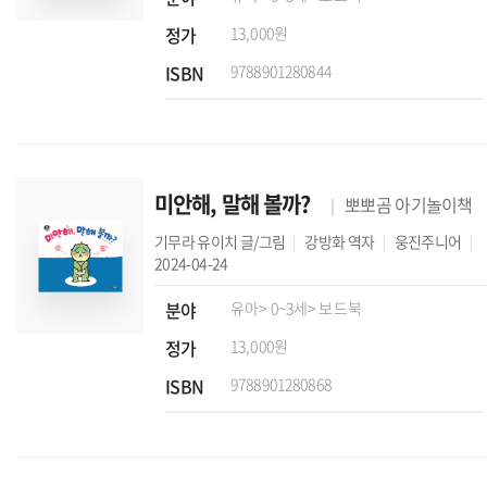
정가
13,000원
ISBN
9788901280844
미안해, 말해 볼까?
뽀뽀곰 아기놀이책
기무라 유이치
글/그림
강방화
역자
웅진주니어
2024-04-24
분야
유아
> 0~3세
> 보드북
정가
13,000원
ISBN
9788901280868