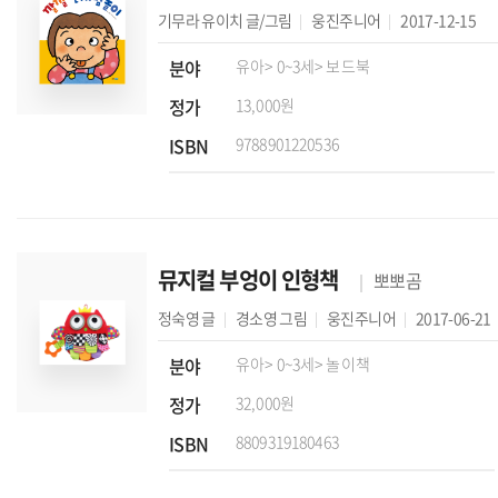
기무라 유이치
글/그림
웅진주니어
2017-12-15
분야
유아
> 0~3세
> 보드북
정가
13,000원
ISBN
9788901220536
뮤지컬 부엉이 인형책
뽀뽀곰
정숙영
글
경소영
그림
웅진주니어
2017-06-21
분야
유아
> 0~3세
> 놀이책
정가
32,000원
ISBN
8809319180463