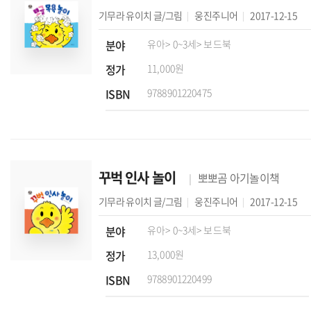
기무라 유이치
글/그림
웅진주니어
2017-12-15
분야
유아
> 0~3세
> 보드북
정가
11,000원
ISBN
9788901220475
꾸벅 인사 놀이
뽀뽀곰 아기놀이책
기무라 유이치
글/그림
웅진주니어
2017-12-15
분야
유아
> 0~3세
> 보드북
정가
13,000원
ISBN
9788901220499