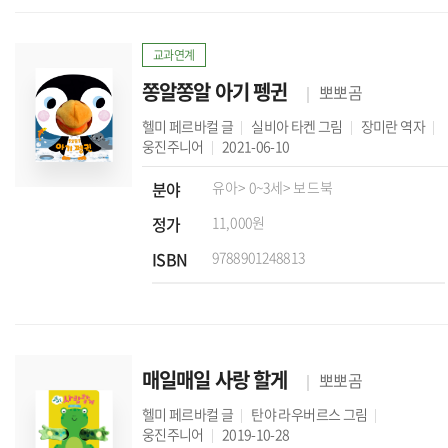
교과연계
쫑알쫑알 아기 펭귄
뽀뽀곰
헬미 페르바컬
글
실비아 타켄
그림
장미란
역자
웅진주니어
2021-06-10
분야
유아
> 0~3세
> 보드북
정가
11,000원
ISBN
9788901248813
매일매일 사랑 할게
뽀뽀곰
헬미 페르바컬
글
탄야 라우버르스
그림
웅진주니어
2019-10-28