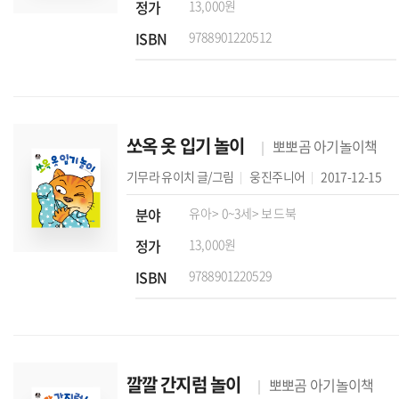
정가
13,000원
ISBN
9788901220512
쏘옥 옷 입기 놀이
뽀뽀곰 아기놀이책
기무라 유이치
글/그림
웅진주니어
2017-12-15
분야
유아
> 0~3세
> 보드북
정가
13,000원
ISBN
9788901220529
깔깔 간지럼 놀이
뽀뽀곰 아기놀이책