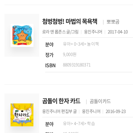
첨벙첨벙! 마법의 목욕책
뽀뽀곰
로라 앤 롭존스
글/그림
웅진주니어
2017-04-10
분야
유아
> 0~3세
> 놀이책
정가
9,000원
ISBN
8809319180371
곰돌이 한자 카드
곰돌이카드
웅진주니어 편집부
글
웅진주니어
2016-09-23
분야
유아
> 4~7세
> 학습