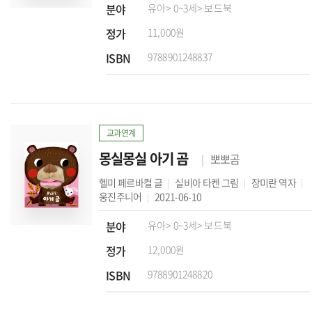
분야
유아
> 0~3세
> 보드북
정가
11,000원
ISBN
9788901248837
교과연계
몽실몽실 아기 곰
뽀뽀곰
헬미 페르바컬
글
실비아 타켄
그림
장미란
역자
웅진주니어
2021-06-10
분야
유아
> 0~3세
> 보드북
정가
12,000원
ISBN
9788901248820