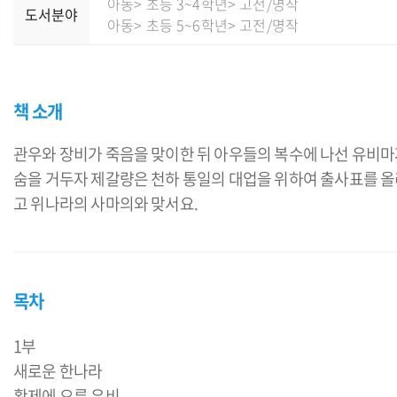
아동
> 초등 3~4학년
> 고전/명작
도서분야
아동
> 초등 5~6학년
> 고전/명작
책 소개
관우와 장비가 죽음을 맞이한 뒤 아우들의 복수에 나선 유비
숨을 거두자 제갈량은 천하 통일의 대업을 위하여 출사표를 
고 위나라의 사마의와 맞서요.
목차
1부
새로운 한나라
황제에 오른 유비