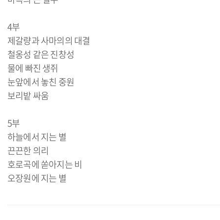
4부
제갈량과 사마의의 대결
철옹성 같은 진창성
물에 빠진 생쥐
눈앞에서 놓친 중원
보리밭 싸움
5부
하늘에서 지는 별
끈끈한 의리
호로곡에 쏟아지는 비