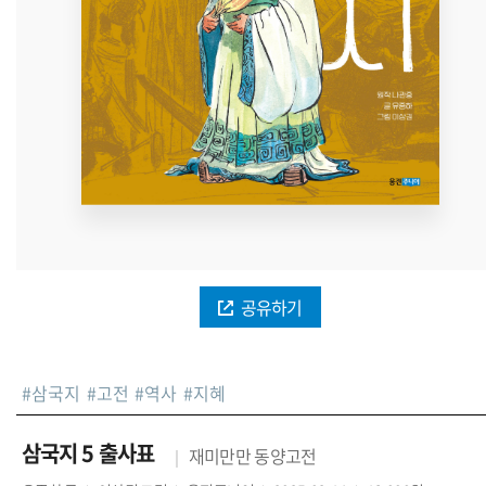
공유하기
#
삼국지
#
고전
#
역사
#
지혜
삼국지 5 출사표
재미만만 동양고전