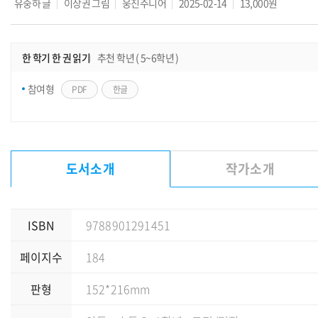
유중하
글
이상권
그림
웅진주니어
2025-02-14
13,000원
한 학기 한 권 읽기
추천 학년 ( 5~6학년 )
참여형
PDF
한글
도서소개
작가소개
ISBN
9788901291451
페이지수
184
판형
152*216mm