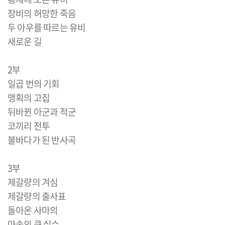
장비의 허망한 죽음
두 아우를 따르는 유비
새로운 길
2부
일곱 번의 기회
맹획의 고집
뒤바뀐 아군과 적군
코끼리 전투
불바다가 된 반사곡
3부
제갈량의 겨심
제갈량의 출사표
돌아온 사마의
마속의 큰 실수