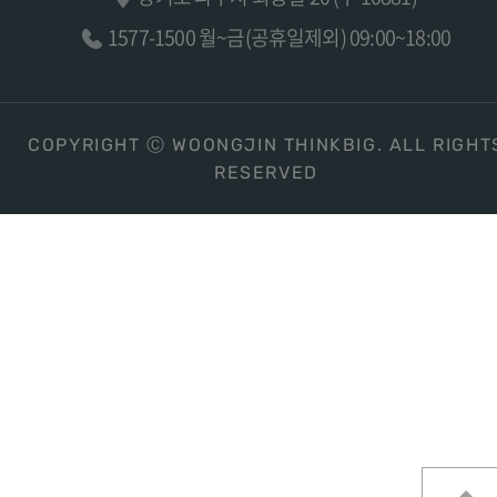
1577-1500 월~금(공휴일제외) 09:00~18:00
COPYRIGHT Ⓒ WOONGJIN THINKBIG. ALL RIGHT
RESERVED