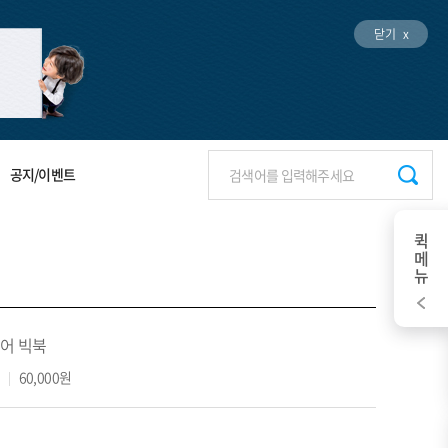
닫기 x
공지/이벤트
퀵메뉴
어 빅북
0
60,000원