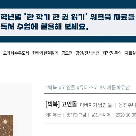
교과서수록도서
한학기한권읽기
공모전
강연/전시신청
저작권 문의
자료실
#
빅북
#
고인돌
#
유네스코
#
세계문화유산
[빅북] 고인돌
아버지가 남긴 돌
웅진주니
이미애
글
홍기한
그림
웅진주니어
2020-10-3