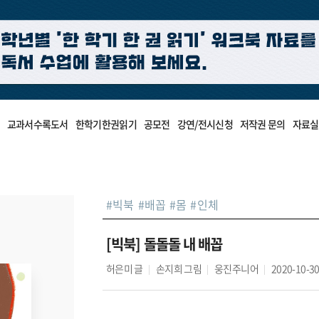
교과서수록도서
한학기한권읽기
공모전
강연/전시신청
저작권 문의
자료실
#
빅북
#
배꼽
#
몸
#
인체
[빅북] 돌돌돌 내 배꼽
허은미
글
손지희
그림
웅진주니어
2020-10-3