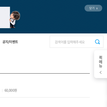
닫기 x
공지/이벤트
퀵메뉴
0
60,000원