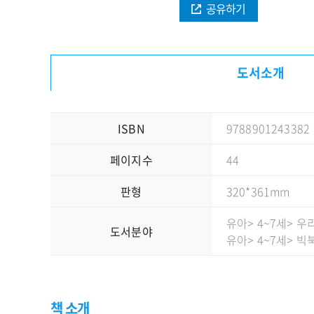
공유하기
도서소개
ISBN
9788901243382
페이지수
44
판형
320*361mm
유아
> 4~7세
> 우
도서분야
유아
> 4~7세
> 빅
책 소개