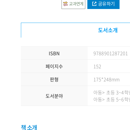
공유하기
교과연계
도서소개
ISBN
9788901287201
페이지수
152
판형
175*248mm
아동
> 초등 3~4학
도서분야
아동
> 초등 5~6학
책 소개