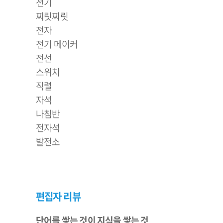
전기
찌릿찌릿
전자
전기 메이커
전선
스위치
직렬
자석
나침반
전자석
편집자 리뷰
단어를 쌓는 것이 지식을 쌓는 것