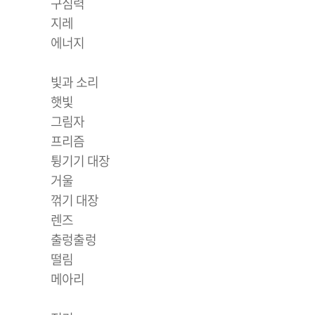
구심력
지레
에너지
빛과 소리
햇빛
그림자
프리즘
튕기기 대장
거울
꺾기 대장
렌즈
출렁출렁
떨림
메아리