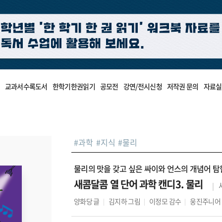
교과서수록도서
한학기한권읽기
공모전
강연/전시신청
저작권 문의
자료실
#
과학
#
지식
#
물리
물리의 맛을 갖고 싶은 싸이와 언스의 개념어 탐
새콤달콤 열 단어 과학 캔디3. 물리
양화당
글
김지하
그림
이정모
감수
웅진주니어