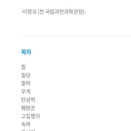
-이정모 (전 국립과천과학관장)-
목차
힘
밀당
중력
무게
탄성력
훼방꾼
고집쟁이
속력