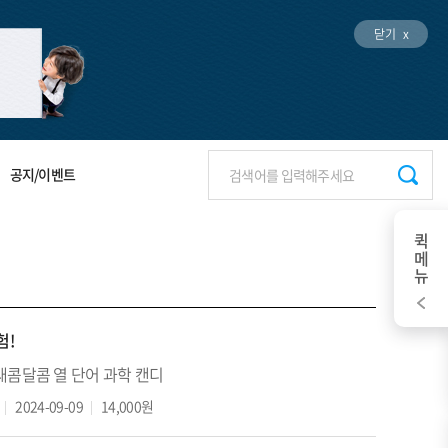
닫기 x
공지/이벤트
퀵메뉴
험!
새콤달콤 열 단어 과학 캔디
2024-09-09
14,000원