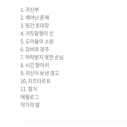
1. 귀신부
2. 깨어난 존재
3. 뒷간 초대장
4. 거짓말쟁이 신
5. 도아율의 소원
6. 강비와 경주
7. 허락받지 못한 손님
8. 시간 항아리
9. 귀신이 보낸 경고
10. 치즈타르트
11. 철거
에필로그