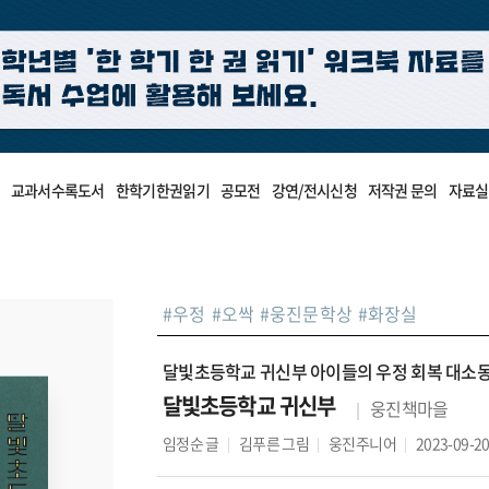
교과서수록도서
한학기한권읽기
공모전
강연/전시신청
저작권 문의
자료실
#
우정
#
오싹
#
웅진문학상
#
화장실
달빛초등학교 귀신부 아이들의 우정 회복 대소
달빛초등학교 귀신부
웅진책마을
임정순
글
김푸른
그림
웅진주니어
2023-09-2