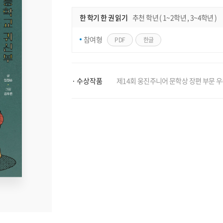
한 학기 한 권 읽기
추천 학년 ( 1~2학년 , 3~4학년 )
참여형
PDF
한글
수상작품
제14회 웅진주니어 문학상 장편 부문 