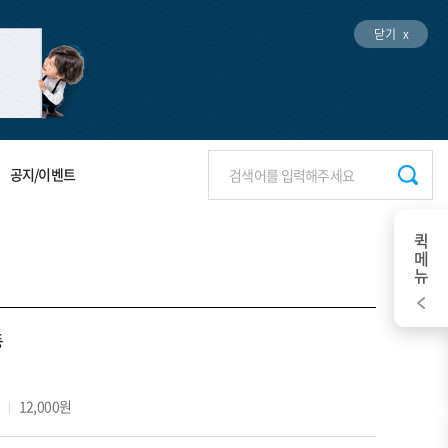
닫기 x
공지/이벤트
퀵메뉴
동
0
12,000원